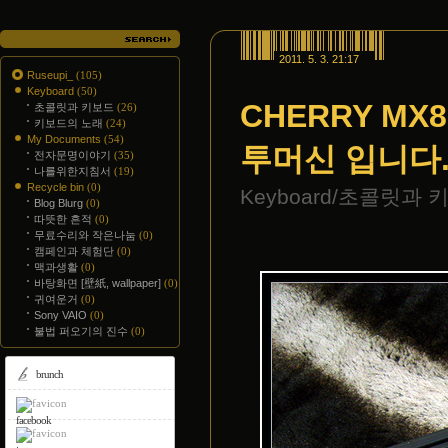
2011. 5. 3. 21:17
Ruseupi_
(105)
Keyboard
(50)
CHERRY MX81
초콜릿과 키보드
(26)
키보드의 노래
(24)
My Documents
(54)
투머신 입니다
전자문명이야기
(35)
나를위한지침서
(19)
Recycle bin
(0)
Keyboard/초콜릿과 
Blog Blurg
(0)
따뜻한 흔적
(0)
무료수리와 작은나눔
(0)
캠페인과 체험단
(0)
맥과생활
(0)
바탕화면 [壁紙, wallpaper]
(0)
귀여운거
(0)
Sony VAIO
(0)
불법 퍼오기의 진수
(0)
brunch
facebook