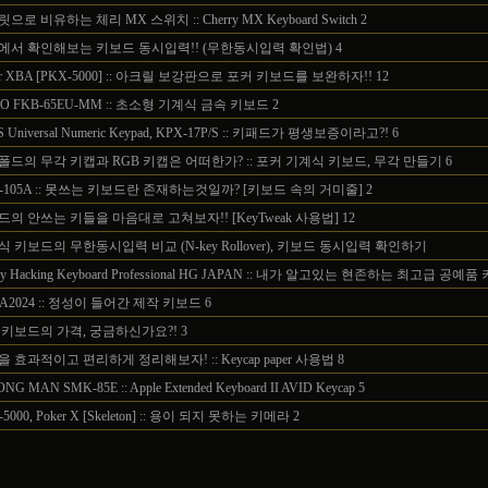
으로 비유하는 체리 MX 스위치 :: Cherry MX Keyboard Switch
2
에서 확인해보는 키보드 동시입력!! (무한동시입력 확인법)
4
er XBA [PKX-5000] :: 아크릴 보강판으로 포커 키보드를 보완하자!!
12
CO FKB-65EU-MM :: 초소형 기계식 금속 키보드
2
S Universal Numeric Keypad, KPX-17P/S :: 키패드가 평생보증이라고?!
6
폴드의 무각 키캡과 RGB 키캡은 어떠한가? :: 포커 기계식 키보드, 무각 만들기
6
-105A :: 못쓰는 키보드란 존재하는것일까? [키보드 속의 거미줄]
2
의 안쓰는 키들을 마음대로 고쳐보자!! [KeyTweak 사용법]
12
 키보드의 무한동시입력 비교 (N-key Rollover), 키보드 동시입력 확인하기
py Hacking Keyboard Professional HG JAPAN :: 내가 알고있는 현존하는 최고급 공예
A2024 :: 정성이 들어간 제작 키보드
6
 키보드의 가격, 궁금하신가요?!
3
 효과적이고 편리하게 정리해보자! :: Keycap paper 사용법
8
NG MAN SMK-85E :: Apple Extended Keyboard II AVID Keycap
5
5000, Poker X [Skeleton] :: 용이 되지 못하는 키메라
2