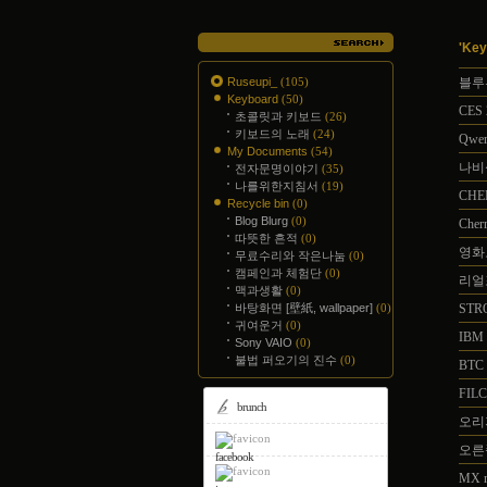
'Ke
Ruseupi_
(105)
블루투
Keyboard
(50)
CES
초콜릿과 키보드
(26)
키보드의 노래
(24)
Qwe
My Documents
(54)
나비식
전자문명이야기
(35)
나를위한지침서
(19)
‎CHE
Recycle bin
(0)
Blog Blurg
(0)
Cher
따뜻한 흔적
(0)
영화
무료수리와 작은나눔
(0)
캠페인과 체험단
(0)
리얼
맥과생활
(0)
바탕화면 [壁紙, wallpaper]
(0)
STRO
귀여운거
(0)
IBM
Sony VAIO
(0)
불법 퍼오기의 진수
(0)
BTC
FIL
brunch
오리
오른쪽
facebook
MX 