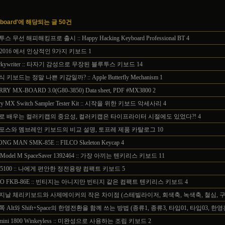
yboard'에 해당되는 글 50건
스 무선 해피해킹프로 출시 :: Happy Hacking Keyboard Professional BT
4
 2016 에서 인상적인 9가지 키보드
1
rkywriter :: 타자기 감성으로 무장된 블루투스 키보드
14
 키보드는 정말 나쁜 키감일까? :: Apple Butterfly Mechanism
1
RRY MX-BOARD 3.0(G80-3850) Data sheet, PDF #MX3800
2
ry MX Switch Sampler Tester Kit :: 시작을 위한 키보드 악세사리
4
로 배우는 컬러키캡의 중요성, 컬러키캡은 타이프라이터 시절에도 있었다?!
4
포스와 멤브레인 키보드의 비교 설명, 토프레 제품 카탈로그
10
NG MAN SMK-85E :: FILCO Skeleton Keycap
4
 Model M SpaceSaver 1392464 :: 가장 아끼는 텐키리스 키보드
11
 5100 :: 나에게 편안한 정전용량 컴팩트 키보드
5
CO FKB-86E :: 빈티지는 아니지만 빈티지 같은 컴팩트 텐키리스 키보드
4
지날 체리키보드와 사제메이커의 작은 차이점 (스테빌라이저, 회색축, 녹색축, 철심, 
 Alt와 Shift+Space의 한영전환을 함께 쓰는 방법 (종류1, 종류3, 타입01, 타입03,
mini 1800 Winkeyless :: 미완성으로 사용하는 조립 키보드
2