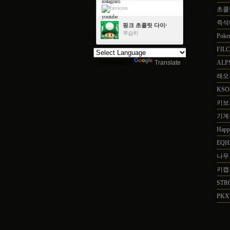
instagram
초콜릿
youtube
즉석
핑크 초콜릿 다이아몬드
루습히
Pok
FIL
Powered by
Translate
ALP
레오
KSO
키보드
기계식
Hap
EQH
나무
키캡을
STRO
PKX-