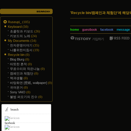
'Recycle bin/캠페인과 체험단'에 해당
Ruseupi_
(105)
Keyboard
(50)
home
guestbook
facebook
message
초콜릿과 키보드
(26)
키보드의 노래
(24)
가입하기
My Documents
(54)
전자문명이야기
(35)
나를위한지침서
(19)
Recycle bin
(0)
Blog Blurg
(0)
따뜻한 흔적
(0)
무료수리와 작은나눔
(0)
캠페인과 체험단
(0)
맥과생활
(0)
바탕화면 [壁紙, wallpaper]
(0)
귀여운거
(0)
Sony VAIO
(0)
불법 퍼오기의 진수
(0)
brunch
facebook