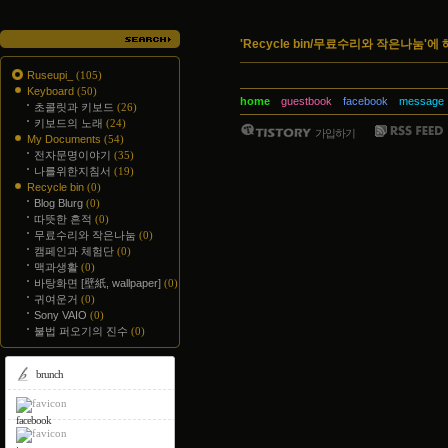
'Recycle bin/무료수리와 작은나눔'에
Ruseupi_
(105)
Keyboard
(50)
home
guestbook
facebook
message
초콜릿과 키보드
(26)
키보드의 노래
(24)
가입하기
My Documents
(54)
전자문명이야기
(35)
나를위한지침서
(19)
Recycle bin
(0)
Blog Blurg
(0)
따뜻한 흔적
(0)
무료수리와 작은나눔
(0)
캠페인과 체험단
(0)
맥과생활
(0)
바탕화면 [壁紙, wallpaper]
(0)
귀여운거
(0)
Sony VAIO
(0)
불법 퍼오기의 진수
(0)
brunch
facebook