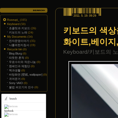
2011. 5. 19. 09:29
Ruseupi_
(105)
Keyboard
(50)
키보드의 색상을
초콜릿과 키보드
(26)
키보드의 노래
(24)
My Documents
(54)
화이트,베이지
전자문명이야기
(35)
나를위한지침서
(19)
Recycle bin
(0)
Keyboard/키보드의 
Blog Blurg
(0)
따뜻한 흔적
(0)
무료수리와 작은나눔
(0)
캠페인과 체험단
(0)
맥과생활
(0)
바탕화면 [壁紙, wallpaper]
(0)
귀여운거
(0)
Sony VAIO
(0)
불법 퍼오기의 진수
(0)
brunch
facebook