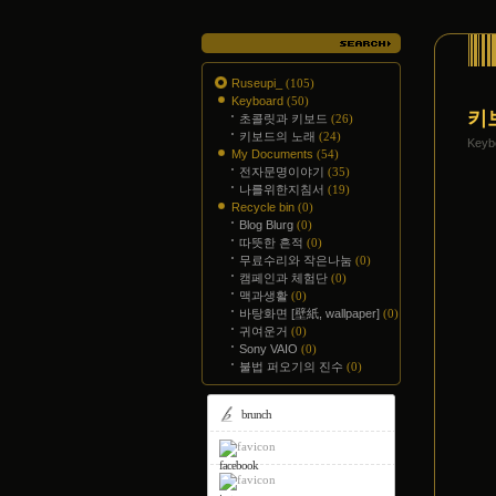
Ruseupi_
(105)
Keyboard
(50)
키
초콜릿과 키보드
(26)
키보드의 노래
(24)
Key
My Documents
(54)
전자문명이야기
(35)
나를위한지침서
(19)
Recycle bin
(0)
Blog Blurg
(0)
따뜻한 흔적
(0)
무료수리와 작은나눔
(0)
캠페인과 체험단
(0)
맥과생활
(0)
바탕화면 [壁紙, wallpaper]
(0)
귀여운거
(0)
Sony VAIO
(0)
불법 퍼오기의 진수
(0)
brunch
facebook