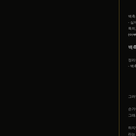
백축
- 
특히
(이
백축
정리
- 
그러
손가
그래
하지
라는