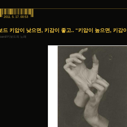
2011. 5. 17. 00:53
보드 키압이 낮으면, 키감이 좋고.. "키압이 높으면, 키감
board/키보드의 노래