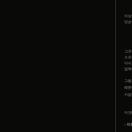
이상
단순
그것
스프
다시 
압력
그럼
때문
키압
이것
- 