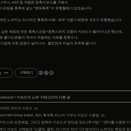
나우나, m10 등 저렴한 청축키보드를 구해서
스프링을 흑축에 넣는 "변태흑축" 이 유행할때가 있었습니다.
게만 느껴지는 리니어인 흑축에 비해.. 매우 가볍기 때문에 개조가 유행했습니다.
, 남은 재료로 만든 흑축스프링+청축스위치 조합의 키보드가 돌아다니곤 했는데...
로 좋다는분들이 계셔서 처음에는 이해를 못했으나,
 키압에 의한 장점이 살아나서.. 좋았던게 아닐까 유추해 봅니다.
구독하기
eyboard
>
키보드의 노래
' 카테고리의 다른 글
어적인 의미의 키보드
(2)
herry MX-linear action, 체리 흑색축 리니어 기계식 키보드 사용법
(0)
키리스와 표준배열, 그리고 컴팩트 키보드의 장단점 정리 (추가팁! ㄱ엔터를 사용한 키
계식 키보드 선택법과 "넌클릭, 클릭, 리니어의 차이" (각 방식마다 느껴지는 특징과 장