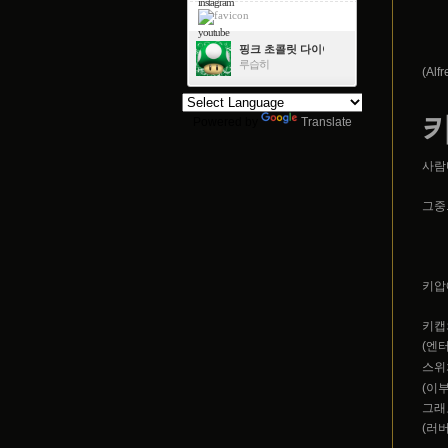
instagram
youtube
핑크 초콜릿 다이아몬드
루습히
(Al
Powered by
Translate
사람
그중
키압
키캡
(엔
스위
(이
그래
(러