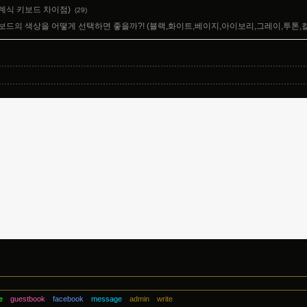
계식 키보드 차이점)
(29)
보드의 색상을 어떻게 선택하면 좋을까?! (블랙,화이트,베이지,아이보리,그레이,투톤,
e
guestbook
facebook
message
admin
write