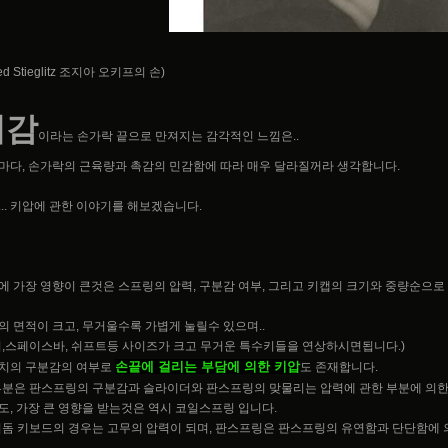
fred Stieglitz 조지아 오키프의 손)
키감
이라는 손가락 끝으로 만져지는 감각적인 느낌은..
마다, 손가락의 근육량과 촉감의 민감함에 따라 매우 달라질꺼라 생각합니다.
... 키압에 관한 이야기를 해보겠습니다.
에 가장 영향이 큰것은 스프링의 압력, 구분감 여부, 그리고 키캡의 크기와 중량순으로
의 면적이 크고, 무거울수록 가볍게 눌릴수 있으며..
터,스페이스바, 쉬프트등 사이즈가 크고 무거운 특수키들을 연상하시면됩니다.)
손끝에 걸리는 부담에 의한 키압
치의 구분감의 여부로
도 존재합니다.
부분은 판스프링의 구분감과 슬라이더와 판스프링의 맞물리는 압력에 관한 부분에 의한것
도, 가장 큰 영향을 받는것은 역시 코일스프링 입니다.
버돔 키보드의 경우는 고무의 압력이 되며, 판스프링은 판스프링의 유연함과 단단함에 의