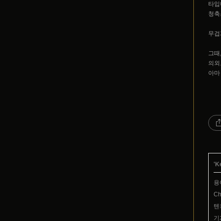
타입
청축
무겁
그때
의외
아마
'
K
용
C
텐
기