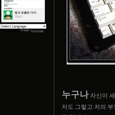
instagram
youtube
핑크 초콜릿 다이아몬드
루습히
Powered by
Translate
누구나
자신이 세
저도 그렇고 저의 부