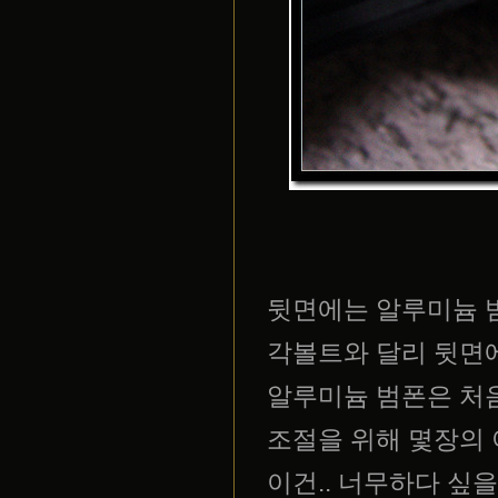
뒷면에는 알루미늄 범폰
각볼트와 달리 뒷면
알루미늄 범폰은 처음
조절을 위해 몇장의
이건.. 너무하다 싶을