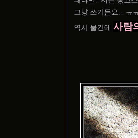
왜냐면.. 저는 중고
그냥 쓰거든요... ㅠ
사람
역시 물건에