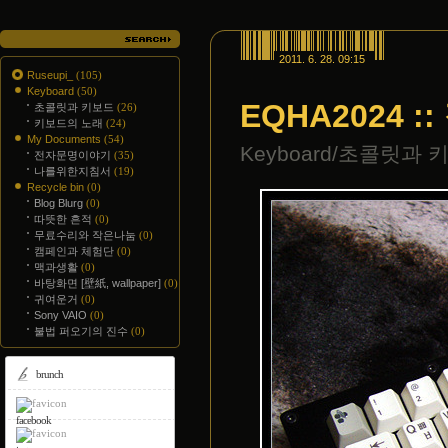
2011. 6. 28. 09:15
Ruseupi_
(105)
Keyboard
(50)
EQHA2024 
초콜릿과 키보드
(26)
키보드의 노래
(24)
My Documents
(54)
Keyboard/초콜릿과 
전자문명이야기
(35)
나를위한지침서
(19)
Recycle bin
(0)
Blog Blurg
(0)
따뜻한 흔적
(0)
무료수리와 작은나눔
(0)
캠페인과 체험단
(0)
맥과생활
(0)
바탕화면 [壁紙, wallpaper]
(0)
귀여운거
(0)
Sony VAIO
(0)
불법 퍼오기의 진수
(0)
brunch
facebook