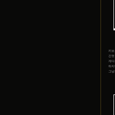
키보
긴껏
게다
하지
그냥