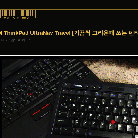
2011. 5. 19. 08:29
M ThinkPad UltraNav Travel [가끔씩 그리운때 쓰는 
board/초콜릿과 키보드