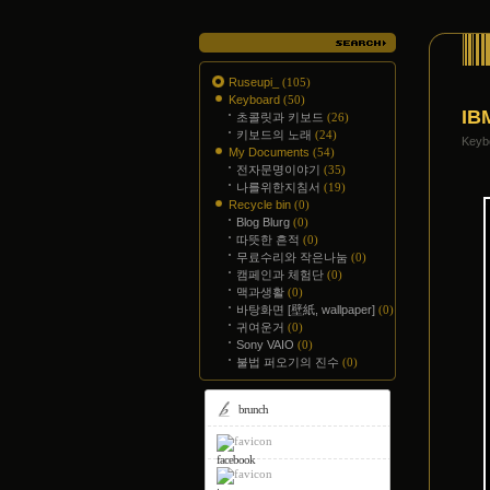
Ruseupi_
(105)
Keyboard
(50)
IB
초콜릿과 키보드
(26)
키보드의 노래
(24)
Key
My Documents
(54)
전자문명이야기
(35)
나를위한지침서
(19)
Recycle bin
(0)
Blog Blurg
(0)
따뜻한 흔적
(0)
무료수리와 작은나눔
(0)
캠페인과 체험단
(0)
맥과생활
(0)
바탕화면 [壁紙, wallpaper]
(0)
귀여운거
(0)
Sony VAIO
(0)
불법 퍼오기의 진수
(0)
brunch
facebook