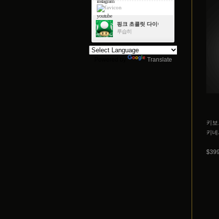
instagram
youtube
핑크 초콜릿 다이아몬드
루습히
Powered by
Translate
키보
키네
$39