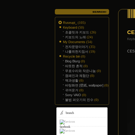
Ruseupi_
(105)
Keyboard
(50)
CE
초콜릿과 키보드
(26)
키보드의 노래
(24)
Key
My Documents
(54)
전자문명이야기
(35)
CE
나를위한지침서
(19)
Recycle bin
(0)
Blog Blurg
(0)
따뜻한 흔적
(0)
무료수리와 작은나눔
(0)
캠페인과 체험단
(0)
맥과생활
(0)
바탕화면 [壁紙, wallpaper]
(0)
귀여운거
(0)
Sony VAIO
(0)
불법 퍼오기의 진수
(0)
brunch
facebook