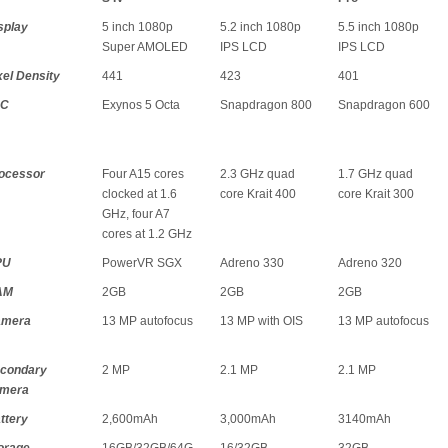
splay
5 inch 1080p
5.2 inch 1080p
5.5 inch 1080p
Super AMOLED
IPS LCD
IPS LCD
xel Density
441
423
401
oC
Exynos 5 Octa
Snapdragon 800
Snapdragon 600
ocessor
Four A15 cores
2.3 GHz quad
1.7 GHz quad
clocked at 1.6
core Krait 400
core Krait 300
GHz, four A7
cores at 1.2 GHz
PU
PowerVR SGX
Adreno 330
Adreno 320
AM
2GB
2GB
2GB
mera
13 MP autofocus
13 MP with OIS
13 MP autofocus
condary
2 MP
2.1 MP
2.1 MP
mera
ttery
2,600mAh
3,000mAh
3140mAh