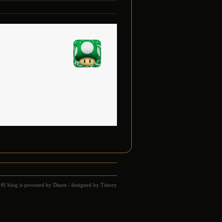
습히
blog is powered by
Daum
/ designed by
Tistory