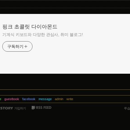
핑크 초콜릿 다이아몬드
기계식 키보드와 다양한 관심사, 취미 블로그!
구독하기
e
guestbook
facebook
message
admin
write
가입하기
루