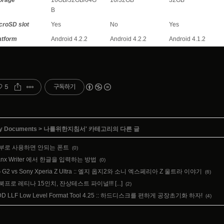
orage
16GB/32GB/64G
16/32GB
32GB
B
croSD slot
Yes
No
Yes
atform
Android 4.2.2
Android 4.2.2
Android 4.1.2
5
구독하기
y Documents
>
나를위한지침서
' 카테고리의 다른 글
부로 사용하면 안되는 폰트
(0)
anx Writer 에서 한글을 입력하는 방법
(0)
 G2 vs Sony Xperia Z Ultra :: 엘지 옵지2와 소니 엑스페리아 Z 울트라 이야기
(6)
북프로 레티나 15인치, 잔상테스트 파이널!!! [...]
(2)
D LLF Low Level Format Tool 4.25 :: 하드디스크를 편하게 공장초기화 하자!
(4)