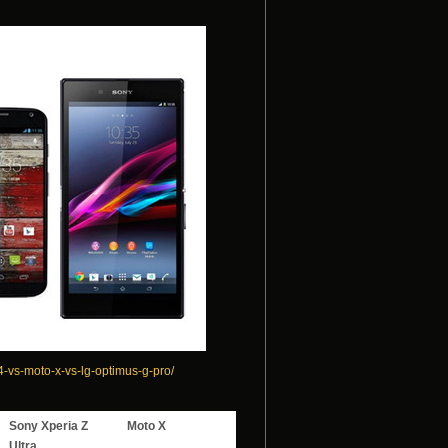
4-vs-moto-x-vs-lg-optimus-g-pro/
Sony Xperia Z
Moto X
Ultra