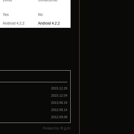
16GB
16GB/32GB
Yes
No
Android 4.2.2
Android 4.2.2
2015.12.29
2015.12.04
2013.08.19
2012.09.14
2012.09.08
Posted by
루습히