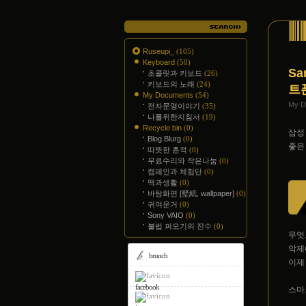
Ruseupi_
(105)
Keyboard
(50)
Sa
초콜릿과 키보드
(26)
키보드의 노래
(24)
트
My Documents
(54)
My 
전자문명이야기
(35)
나를위한지침서
(19)
Recycle bin
(0)
삼성 
Blog Blurg
(0)
좋은
따뜻한 흔적
(0)
무료수리와 작은나눔
(0)
캠페인과 체험단
(0)
맥과생활
(0)
바탕화면 [壁紙, wallpaper]
(0)
귀여운거
(0)
Sony VAIO
(0)
불법 퍼오기의 진수
(0)
무엇
악제
brunch
이제
facebook
스마