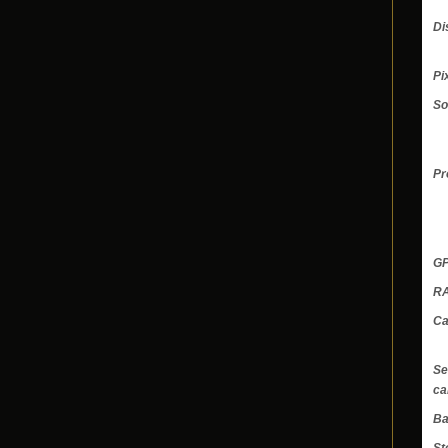
Di
Pi
S
Pr
G
R
Ca
Se
ca
Ba