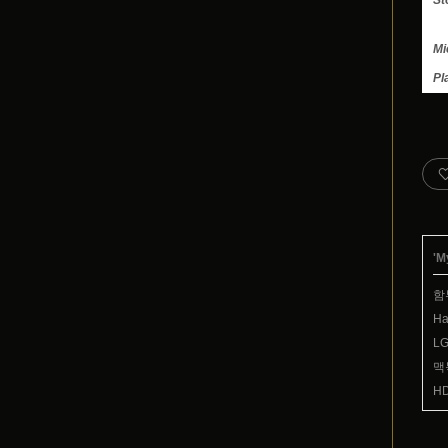
St
Mi
Pl
'
M
함
H
LG
맥
HD