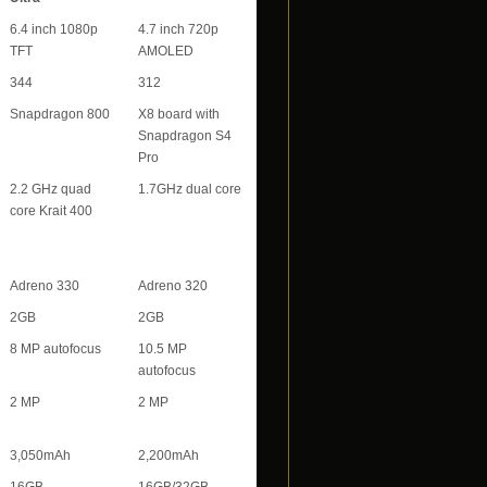
6.4 inch 1080p
4.7 inch 720p
TFT
AMOLED
344
312
Snapdragon 800
X8 board with
Snapdragon S4
Pro
2.2 GHz quad
1.7GHz dual core
core Krait 400
Adreno 330
Adreno 320
2GB
2GB
8 MP autofocus
10.5 MP
autofocus
2 MP
2 MP
3,050mAh
2,200mAh