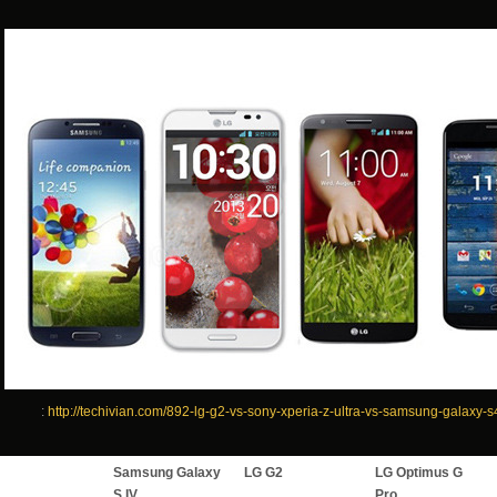
:
http://techivian.com/892-lg-g2-vs-sony-xperia-z-ultra-vs-samsung-galaxy-s
Samsung Galaxy
LG G2
LG Optimus G
S IV
Pro