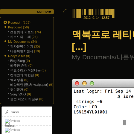
2012. 9. 14. 12:57
Ruseupi_
(105)
Keyboard
(50)
맥북프로 레티나
초콜릿과 키보드
(26)
키보드의 노래
(24)
My Documents
(54)
[...]
전자문명이야기
(35)
나를위한지침서
(19)
My Documents/나
Recycle bin
(0)
Blog Blurg
(0)
따뜻한 흔적
(0)
무료수리와 작은나눔
(0)
캠페인과 체험단
(0)
맥과생활
(0)
바탕화면 [壁紙, wallpaper]
(0)
귀여운거
(0)
Sony VAIO
(0)
불법 퍼오기의 진수
(0)
brunch
facebook