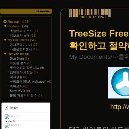
2012. 8. 17. 13:49
Ruseupi_
(105)
Keyboard
(50)
TreeSize F
초콜릿과 키보드
(26)
키보드의 노래
(24)
My Documents
(54)
확인하고 절약
전자문명이야기
(35)
나를위한지침서
(19)
Recycle bin
(0)
My Documents/나
Blog Blurg
(0)
따뜻한 흔적
(0)
무료수리와 작은나눔
(0)
캠페인과 체험단
(0)
맥과생활
(0)
바탕화면 [壁紙, wallpaper]
(0)
귀여운거
(0)
Sony VAIO
(0)
불법 퍼오기의 진수
(0)
http:/
brunch
facebook