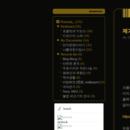
Ruseupi_
(105)
Keyboard
(50)
제
초콜릿과 키보드
(26)
키보드의 노래
(24)
My 
My Documents
(54)
전자문명이야기
(35)
나를위한지침서
(19)
Recycle bin
(0)
Blog Blurg
(0)
따뜻한 흔적
(0)
무료수리와 작은나눔
(0)
캠페인과 체험단
(0)
맥과생활
(0)
바탕화면 [壁紙, wallpaper]
(0)
귀여운거
(0)
크롬
Sony VAIO
(0)
이미
불법 퍼오기의 진수
(0)
올해
알리
brunch
http
facebook
유용