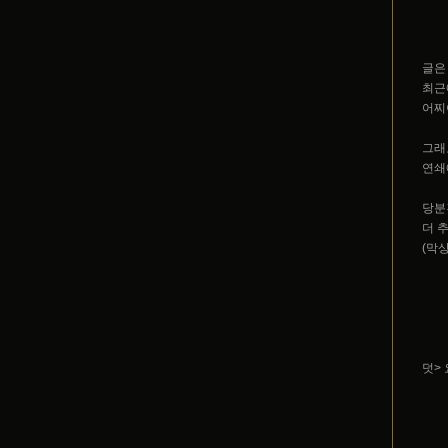
글은
최근
어찌
그래
연쇄
당분
더 
(막상
덧>