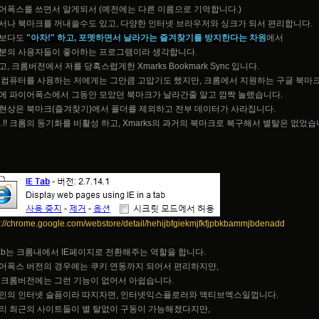
어폭스를 쓰면서 알게되서 (예전에는 다른 이름으로 기억합니다.)
서나 북마크를 꺼내쓸수도 있고, 다양한 인터넷 브라우저와 싱크가 되서 편리합니다.
보다도
"아차!" 하고, 포멧하면서 날라가는 즐겨찾기를 방지한다는 차원
에서
분의 사용자들이 좋아하는 프로그램이라 생각합니다.
, 크롬버전에서 저를 당혹스럽게한 Xmarks Bookmark Sync 입니다.
 컴퓨터를 사용하는 저에게는 그만큼 고맙기도 했지만, 크롬에서 지원하는 구글 북마크
에 파이어폭스에서 그동안 모았던 북마크가 날라간줄 알고 깜짝 놀랬습니다.
현상은 북마크(즐겨찾기)에서 폴더를 제외하고 전부 데이터가 사라집니다.
.!! 크롬의 동기화를 비활성 하고, Xmarks의 과거의 북마크로 복구해서 별탈은 없었습니다
s://chrome.google.com/webstore/detail/hehijbfgiekmjfkfjpbkbammjbdenadd
 Tab는 크롬내에서 IE페이지로 전환해주는 역할을 합니다.
어폭스 버전의 경우에는 쿠키 연동까지 되어서 편리하지만,
 크롬버전에는 그런 기능이 없어서 아쉽습니다.
인의 인터넷 슬픔이라 따지자면, 인터넷익스플로러와 액티브엑스일껍니다.
리 최근의 사이트들이 별 탈없이 구동이 가능해졌다지만,