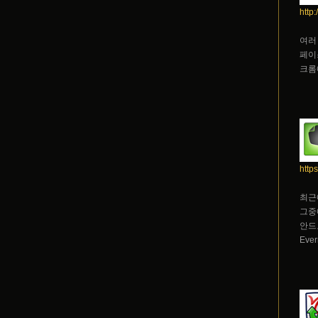
http
여러
페이
크롬
http
최근
그중
안드
Ev