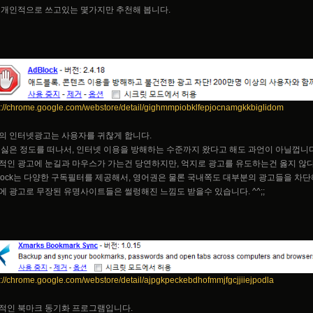
 개인적으로 쓰고있는 몇가지만 추천해 봅니다.
s://chrome.google.com/webstore/detail/gighmmpiobklfepjocnamgkkbiglidom
의 인터넷광고는 사용자를 귀찮게 합니다.
 싫은 정도를 떠나서, 인터넷 이용을 방해하는 수준까지 왔다고 해도 과언이 아닐껍니다
적인 광고에 눈길과 마우스가 가는건 당연하지만, 억지로 광고를 유도하는건 옳지 않
Block는 다양한 구독필터를 제공해서, 영어권은 물론 국내쪽도 대부분의 광고들을 차
에 광고로 무장된 유명사이트들은 썰렁해진 느낌도 받을수 있습니다. ^^;;
s://chrome.google.com/webstore/detail/ajpgkpeckebdhofmmjfgcjjiiejpodla
적인 북마크 동기화 프로그램입니다.