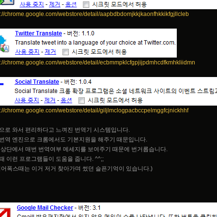
s://chrome.google.com/webstore/detail/aapbdbdomjkkjkaonfhkkikfgjllcleb
s://chrome.google.com/webstore/detail/ecbmmpklcfgpjijpdmhcdfkmhkliidmn
s://chrome.google.com/webstore/detail/giljlmclogpacbccpelmggfcjnickhhf
으로 와서 편리하다고 느껴진 번역기 시스템입니다.
번역 엔진으로 크롬에서도 기본지원을 해주기 때문입니다.
 상단에서 매번 번역여부 메세지를 보여주기 때문에 번거롭습니다.
때 이런 프로그램들이 도움을 줍니다. ^^;;
이어폭스때는 이거 저거 찾아가며 썼던 슬픈기억이 있습니다.)