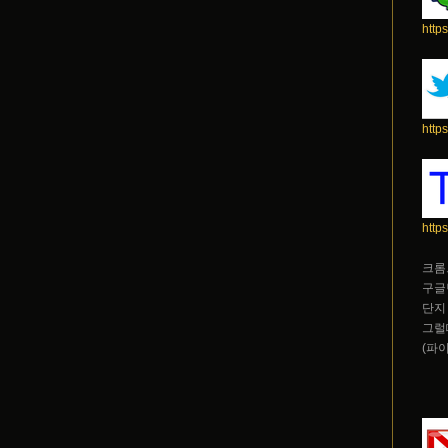
http
http
http
크롬
구글
단지
그럴
(파