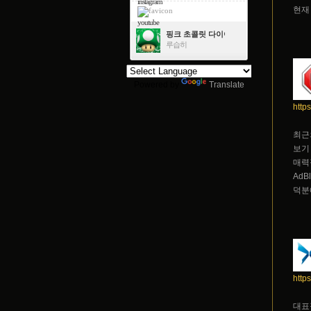
instagram
현재
youtube
핑크 초콜릿 다이아몬드
루습히
Powered by
Translate
http
최근
보기
매력
Ad
덕분
http
대표