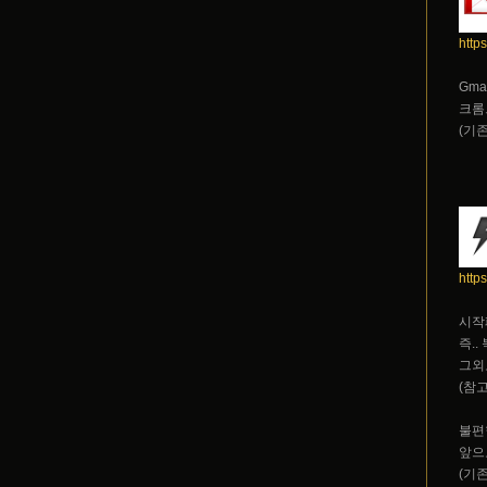
http
Gm
크롬
(기
http
시작
즉.
그외
(참고
불편
앞으
(기존