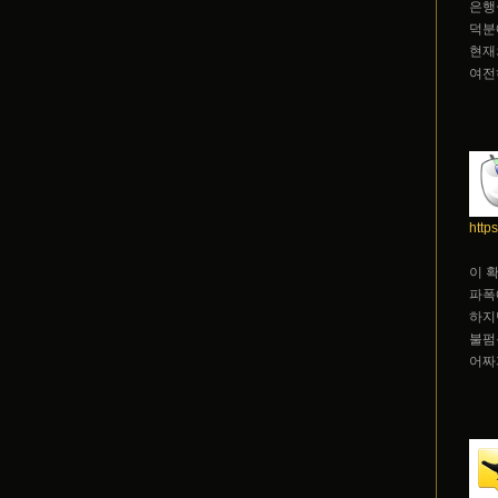
은행
덕분
현재
여전
http
이 
파폭
하지
불펌
어짜