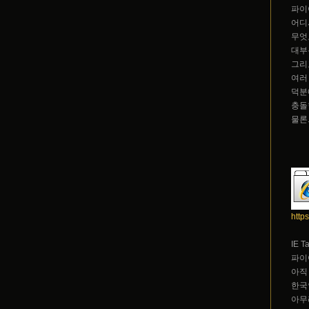
파이
어디
무엇
대부
그리고
여러
덕분
충돌
물론.
http
IE
파이
아직
한국
아무